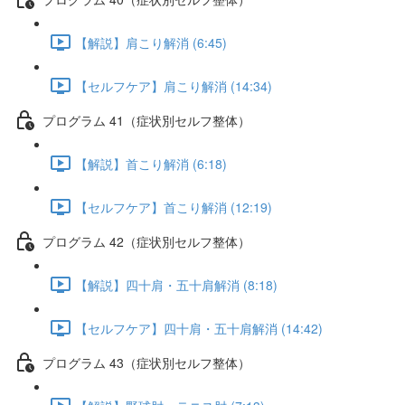
【解説】肩こり解消 (6:45)
【セルフケア】肩こり解消 (14:34)
プログラム 41（症状別セルフ整体）
【解説】首こり解消 (6:18)
【セルフケア】首こり解消 (12:19)
プログラム 42（症状別セルフ整体）
【解説】四十肩・五十肩解消 (8:18)
【セルフケア】四十肩・五十肩解消 (14:42)
プログラム 43（症状別セルフ整体）