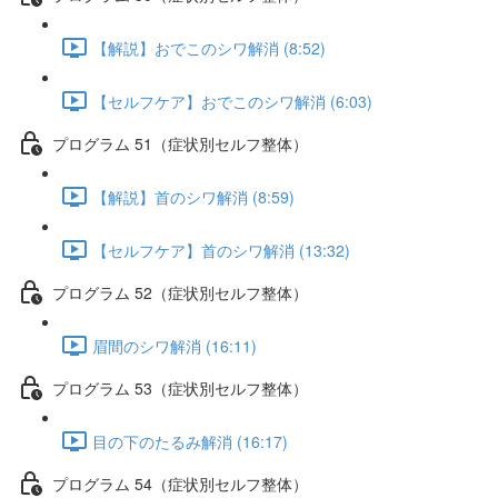
【解説】おでこのシワ解消 (8:52)
【セルフケア】おでこのシワ解消 (6:03)
プログラム 51（症状別セルフ整体）
【解説】首のシワ解消 (8:59)
【セルフケア】首のシワ解消 (13:32)
プログラム 52（症状別セルフ整体）
眉間のシワ解消 (16:11)
プログラム 53（症状別セルフ整体）
目の下のたるみ解消 (16:17)
プログラム 54（症状別セルフ整体）