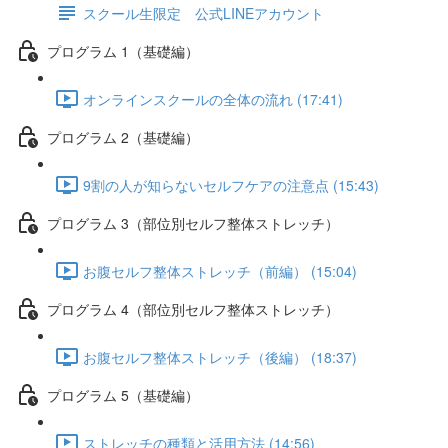
スクール生限定 公式LINEアカウント
プログラム 1（基礎編）
オンラインスクールの全体の流れ (17:41)
プログラム 2（基礎編）
9割の人が知らないセルフケアの注意点 (15:43)
プログラム 3（部位別セルフ整体ストレッチ）
お腹セルフ整体ストレッチ（前編） (15:04)
プログラム 4（部位別セルフ整体ストレッチ）
お腹セルフ整体ストレッチ（後編） (18:37)
プログラム 5（基礎編）
ストレッチの種類と活用方法 (14:56)