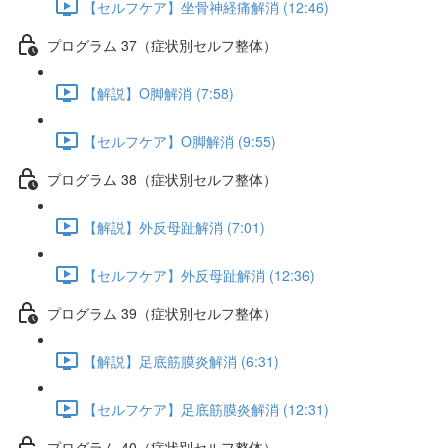
【セルフケア】坐骨神経痛解消 (12:46)
プログラム 37（症状別セルフ整体）
【解説】O脚解消 (7:58)
【セルフケア】O脚解消 (9:55)
プログラム 38（症状別セルフ整体）
【解説】外反母趾解消 (7:01)
【セルフケア】外反母趾解消 (12:36)
プログラム 39（症状別セルフ整体）
【解説】足底筋膜炎解消 (6:31)
【セルフケア】足底筋膜炎解消 (12:31)
プログラム 40（症状別セルフ整体）