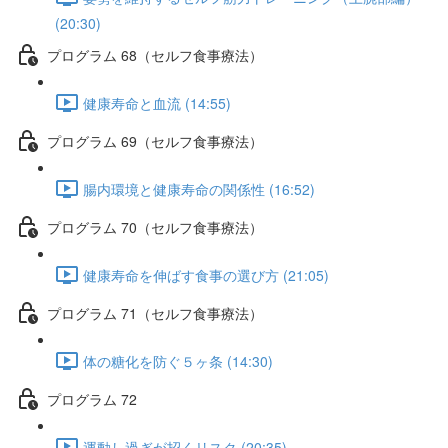
(20:30)
プログラム 68（セルフ食事療法）
健康寿命と血流 (14:55)
プログラム 69（セルフ食事療法）
腸内環境と健康寿命の関係性 (16:52)
プログラム 70（セルフ食事療法）
健康寿命を伸ばす食事の選び方 (21:05)
プログラム 71（セルフ食事療法）
体の糖化を防ぐ５ヶ条 (14:30)
プログラム 72
運動し過ぎが招くリスク (20:35)