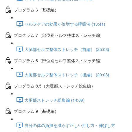
プログラム 6（基礎編）
セルフケアの効果が倍増する呼吸法 (13:41)
プログラム 7（部位別セルフ整体ストレッチ編）
大腿部セルフ整体ストレッチ（前編） (25:03)
プログラム 8（部位別セルフ整体ストレッチ編）
大腿部セルフ整体ストレッチ（後編） (20:03)
プログラム 8.5（大腿部ストレッチ総集編）
大腿部ストレッチ総集編 (14:09)
プログラム 9（基礎編）
自分の体の負担を減らす正しい押し方・伸ばし方