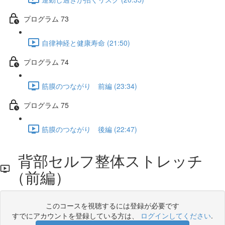
プログラム 73
自律神経と健康寿命 (21:50)
プログラム 74
筋膜のつながり 前編 (23:34)
プログラム 75
筋膜のつながり 後編 (22:47)
背部セルフ整体ストレッチ
（前編）
このコースを視聴するには登録が必要です
すでにアカウントを登録している方は、
ログインしてください
.