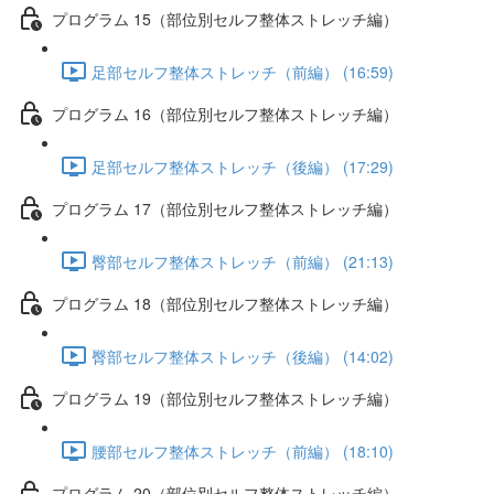
プログラム 15（部位別セルフ整体ストレッチ編）
足部セルフ整体ストレッチ（前編） (16:59)
プログラム 16（部位別セルフ整体ストレッチ編）
足部セルフ整体ストレッチ（後編） (17:29)
プログラム 17（部位別セルフ整体ストレッチ編）
臀部セルフ整体ストレッチ（前編） (21:13)
プログラム 18（部位別セルフ整体ストレッチ編）
臀部セルフ整体ストレッチ（後編） (14:02)
プログラム 19（部位別セルフ整体ストレッチ編）
腰部セルフ整体ストレッチ（前編） (18:10)
プログラム 20（部位別セルフ整体ストレッチ編）