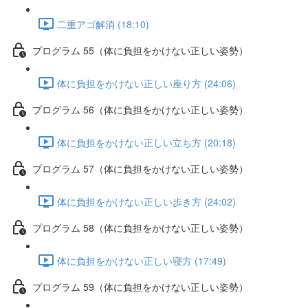
二重アゴ解消 (18:10)
プログラム 55（体に負担をかけない正しい姿勢）
体に負担をかけない正しい座り方 (24:06)
プログラム 56（体に負担をかけない正しい姿勢）
体に負担をかけない正しい立ち方 (20:18)
プログラム 57（体に負担をかけない正しい姿勢）
体に負担をかけない正しい歩き方 (24:02)
プログラム 58（体に負担をかけない正しい姿勢）
体に負担をかけない正しい寝方 (17:49)
プログラム 59（体に負担をかけない正しい姿勢）