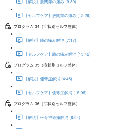
【解説】股関節の痛み (9:30)
【セルフケア】股関節の痛み (12:29)
プログラム 34（症状別セルフ整体）
【解説】膝の痛み解消 (7:17)
【セルフケア】膝の痛み解消 (15:42)
プログラム 35（症状別セルフ整体）
【解説】側弯症解消 (4:45)
【セルフケア】側弯症解消 (15:08)
プログラム 36（症状別セルフ整体）
【解説】坐骨神経痛解消 (8:04)