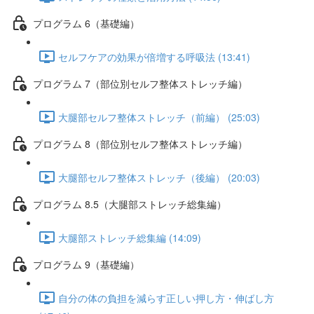
プログラム 6（基礎編）
セルフケアの効果が倍増する呼吸法 (13:41)
プログラム 7（部位別セルフ整体ストレッチ編）
大腿部セルフ整体ストレッチ（前編） (25:03)
プログラム 8（部位別セルフ整体ストレッチ編）
大腿部セルフ整体ストレッチ（後編） (20:03)
プログラム 8.5（大腿部ストレッチ総集編）
大腿部ストレッチ総集編 (14:09)
プログラム 9（基礎編）
自分の体の負担を減らす正しい押し方・伸ばし方