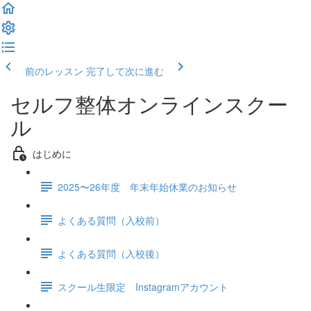
前のレッスン
完了して次に進む
セルフ整体オンラインスクー
ル
はじめに
2025〜26年度 年末年始休業のお知らせ
よくある質問（入校前）
よくある質問（入校後）
スクール生限定 Instagramアカウント