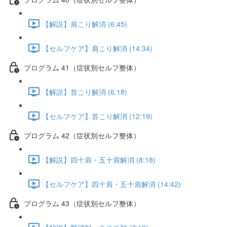
【解説】肩こり解消 (6:45)
【セルフケア】肩こり解消 (14:34)
プログラム 41（症状別セルフ整体）
【解説】首こり解消 (6:18)
【セルフケア】首こり解消 (12:19)
プログラム 42（症状別セルフ整体）
【解説】四十肩・五十肩解消 (8:18)
【セルフケア】四十肩・五十肩解消 (14:42)
プログラム 43（症状別セルフ整体）