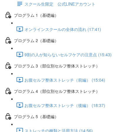
スクール生限定 公式LINEアカウント
プログラム 1（基礎編）
オンラインスクールの全体の流れ (17:41)
プログラム 2（基礎編）
9割の人が知らないセルフケアの注意点 (15:43)
プログラム 3（部位別セルフ整体ストレッチ）
お腹セルフ整体ストレッチ（前編） (15:04)
プログラム 4（部位別セルフ整体ストレッチ）
お腹セルフ整体ストレッチ（後編） (18:37)
プログラム 5（基礎編）
ストレッチの種類と活用方法 (14:56)