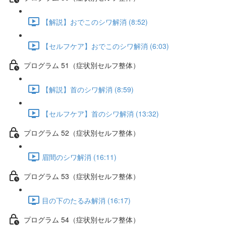
【解説】おでこのシワ解消 (8:52)
【セルフケア】おでこのシワ解消 (6:03)
プログラム 51（症状別セルフ整体）
【解説】首のシワ解消 (8:59)
【セルフケア】首のシワ解消 (13:32)
プログラム 52（症状別セルフ整体）
眉間のシワ解消 (16:11)
プログラム 53（症状別セルフ整体）
目の下のたるみ解消 (16:17)
プログラム 54（症状別セルフ整体）