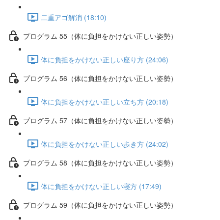
二重アゴ解消 (18:10)
プログラム 55（体に負担をかけない正しい姿勢）
体に負担をかけない正しい座り方 (24:06)
プログラム 56（体に負担をかけない正しい姿勢）
体に負担をかけない正しい立ち方 (20:18)
プログラム 57（体に負担をかけない正しい姿勢）
体に負担をかけない正しい歩き方 (24:02)
プログラム 58（体に負担をかけない正しい姿勢）
体に負担をかけない正しい寝方 (17:49)
プログラム 59（体に負担をかけない正しい姿勢）