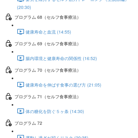
(20:30)
プログラム 68（セルフ食事療法）
健康寿命と血流 (14:55)
プログラム 69（セルフ食事療法）
腸内環境と健康寿命の関係性 (16:52)
プログラム 70（セルフ食事療法）
健康寿命を伸ばす食事の選び方 (21:05)
プログラム 71（セルフ食事療法）
体の糖化を防ぐ５ヶ条 (14:30)
プログラム 72
運動し過ぎが招くリスク (20:35)