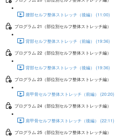
腰部セルフ整体ストレッチ（後編） (11:00)
プログラム 21（部位別セルフ整体ストレッチ編）
背部セルフ整体ストレッチ（前編） (19:36)
プログラム 22（部位別セルフ整体ストレッチ編）
背部セルフ整体ストレッチ（後編） (19:36)
プログラム 23（部位別セルフ整体ストレッチ編）
肩甲骨セルフ整体ストレッチ（前編） (20:20)
プログラム 24（部位別セルフ整体ストレッチ編）
肩甲骨セルフ整体ストレッチ（後編） (22:11)
プログラム 25（部位別セルフ整体ストレッチ編）