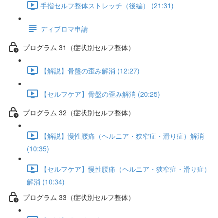
手指セルフ整体ストレッチ（後編） (21:31)
ディプロマ申請
プログラム 31（症状別セルフ整体）
【解説】骨盤の歪み解消 (12:27)
【セルフケア】骨盤の歪み解消 (20:25)
プログラム 32（症状別セルフ整体）
【解説】慢性腰痛（ヘルニア・狭窄症・滑り症）解消
(10:35)
【セルフケア】慢性腰痛（ヘルニア・狭窄症・滑り症）
解消 (10:34)
プログラム 33（症状別セルフ整体）