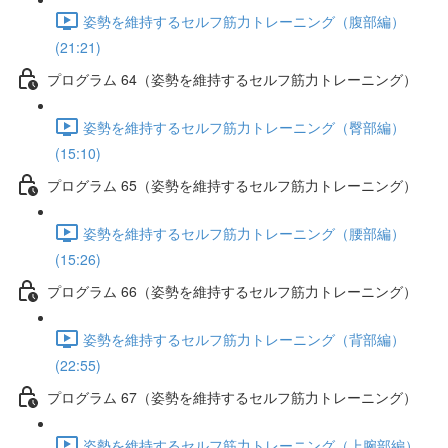
姿勢を維持するセルフ筋力トレーニング（腹部編）
(21:21)
プログラム 64（姿勢を維持するセルフ筋力トレーニング）
姿勢を維持するセルフ筋力トレーニング（臀部編）
(15:10)
プログラム 65（姿勢を維持するセルフ筋力トレーニング）
姿勢を維持するセルフ筋力トレーニング（腰部編）
(15:26)
プログラム 66（姿勢を維持するセルフ筋力トレーニング）
姿勢を維持するセルフ筋力トレーニング（背部編）
(22:55)
プログラム 67（姿勢を維持するセルフ筋力トレーニング）
姿勢を維持するセルフ筋力トレーニング（上腕部編）