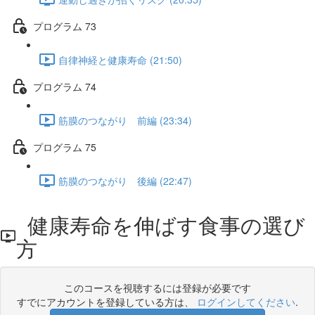
プログラム 73
自律神経と健康寿命 (21:50)
プログラム 74
筋膜のつながり 前編 (23:34)
プログラム 75
筋膜のつながり 後編 (22:47)
健康寿命を伸ばす食事の選び
方
このコースを視聴するには登録が必要です
すでにアカウントを登録している方は、
ログインしてください
.